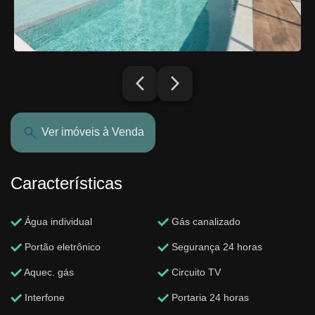
arrow_back_ios_new
arrow_forward_ios
Ver imóveis à Venda
Características
Água individual
Gás canalizado
Portão eletrônico
Segurança 24 horas
Aquec. gás
Circuito TV
Interfone
Portaria 24 horas