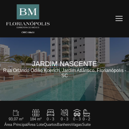
JARDIM NASCENTE
Rua Orlando Odilio Koerich, Jardim Atlântico, Florianópolis -
SC
93,07 m²
184 m²
0 - 3
0 - 3
0 - 3
0 - 2
Área Principal
Área Lote
Quartos
Banheiro
Vagas
Suite