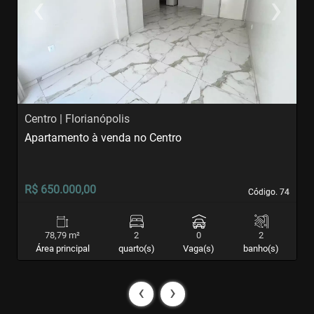
‹
›
Previous
Next
Centro | Florianópolis
I
Apartamento à venda no Centro
A
R$ 650.000,00
R
Código. 74
Código. 74
78,79 m²
2
0
2
Área principal
quarto(s)
Vaga(s)
banho(s)
‹
›