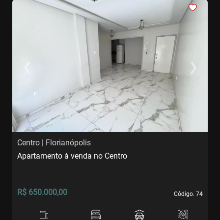
<
<
<
<
<
‹
›
Previous
Next
Centro | Florianópolis
C
Apartamento à venda no Centro
S
R$ 650.000,00
R
Código. 74
Código. 74