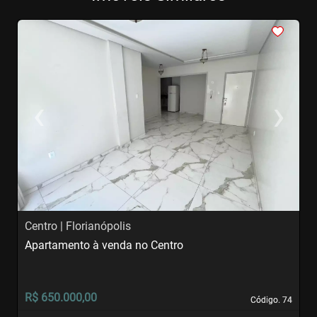
<
<
<
<
<
‹
›
Previous
Next
Centro | Florianópolis
I
Apartamento à venda no Centro
A
R$ 650.000,00
R
Código. 74
Código. 74