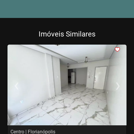
Imóveis Similares
<
<
<
<
<
‹
›
Previous
Next
Centro | Florianópolis
C