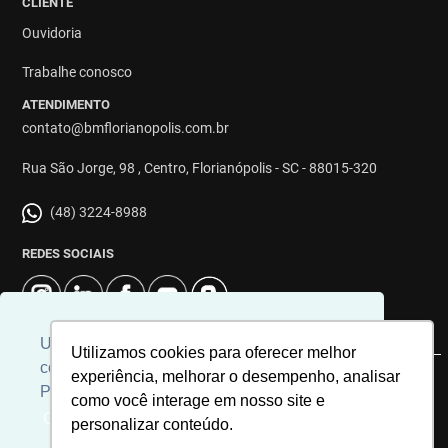
CLIENTE
Ouvidoria
Trabalhe conosco
ATENDIMENTO
contato@bmflorianopolis.com.br
Rua São Jorge, 98 , Centro, Florianópolis - SC - 88015-320
(48) 3224-8988
REDES SOCIAIS
Usamos cookies para personalizar
Utilizamos cookies para oferecer melhor
conteúdos e melhorar a sua experiência.
experiência, melhorar o desempenho, analisar
© 2026 | Imobiliária BM Florianópolis | CRECI: 8863J | Desenvolvido
Para ver nossa política de cookies
como você interage em nosso site e
por
Universal Software.
Clique aqui
personalizar conteúdo.