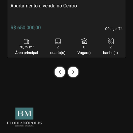
Apartamento à venda no Centro
S
R$ 650.000,00
R
Código. 74
Código. 74
78,79 m²
2
0
2
Área principal
quarto(s)
Vaga(s)
banho(s)
‹
›