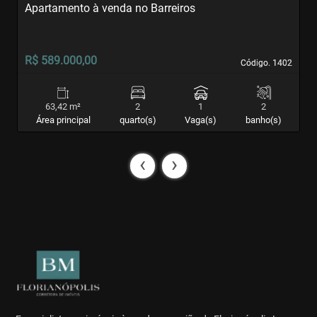
Apartamento à venda no Barreiros
A
R$ 589.000,00
R
Código. 1402
Código. 1402
63,42 m²
2
1
2
Área principal
quarto(s)
Vaga(s)
banho(s)
‹
›