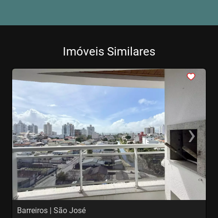
Imóveis Similares
<
<
<
<
<
‹
›
Previous
Next
Barreiros | São José
B