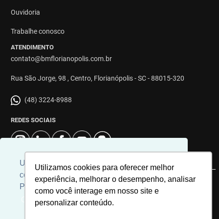
Ouvidoria
Trabalhe conosco
ATENDIMENTO
contato@bmflorianopolis.com.br
Rua São Jorge, 98 , Centro, Florianópolis - SC - 88015-320
(48) 3224-8988
REDES SOCIAIS
Usamos cookies para personalizar
Utilizamos cookies para oferecer melhor
conteúdos e melhorar a sua experiência.
experiência, melhorar o desempenho, analisar
© 2026 | Imobiliária BM Florianópolis | CRECI: 8863J | Desenvolvido
Para ver nossa política de cookies
como você interage em nosso site e
por
Universal Software.
Clique aqui
personalizar conteúdo.