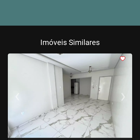
Imóveis Similares
<
<
<
<
<
‹
›
Previous
Next