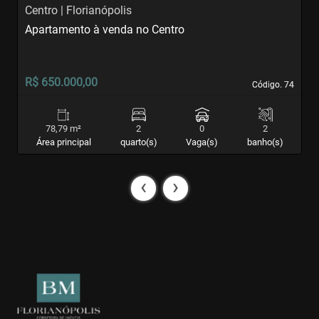
Centro | Florianópolis
C
Apartamento à venda no Centro
S
R$ 650.000,00
R
Código. 74
Código. 74
78,79 m²
2
0
2
Área principal
quarto(s)
Vaga(s)
banho(s)
‹
›