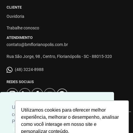
CLIENTE
Ouvidoria
Trabalhe conosco
ATENDIMENTO
contato@bmflorianopolis.com.br
Rua São Jorge, 98 , Centro, Florianópolis - SC - 88015-320
(48) 3224-8988
REDES SOCIAIS
Usamos cookies para personalizar
Utilizamos cookies para oferecer melhor
conteúdos e melhorar a sua experiência.
experiência, melhorar o desempenho, analisar
© 2026 | Imobiliária BM Florianópolis | CRECI: 8863J | Desenvolvido
Para ver nossa política de cookies
como você interage em nosso site e
por
Universal Software.
Clique aqui
personalizar conteúdo.