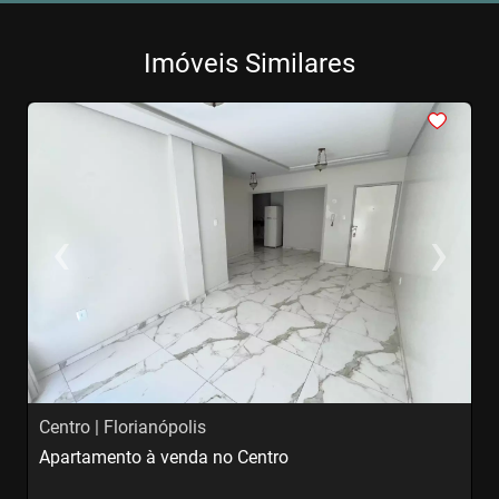
Imóveis Similares
<
<
<
<
<
‹
›
Previous
Next
Centro | Florianópolis
C
Apartamento à venda no Centro
S