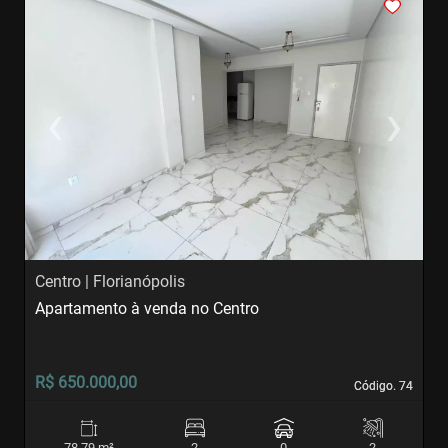
<
<
<
<
<
‹
›
Previous
Next
Centro | Florianópolis
I
Apartamento à venda no Centro
A
R$ 650.000,00
R
Código. 74
Código. 74
78,79 m²
2
0
2