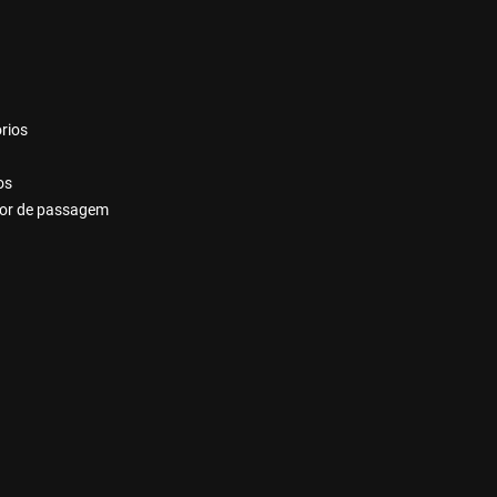
rios
os
dor de passagem