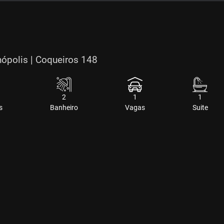
nópolis | Coqueiros 148
2
1
1
s
Banheiro
Vagas
Suite