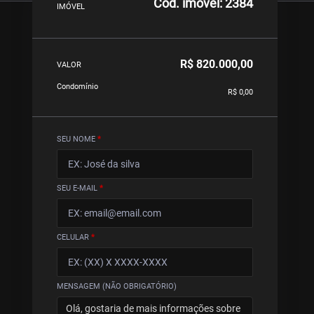
Cód. imóvel: 2384
IMÓVEL
R$ 820.000,00
VALOR
Condomínio
R$ 0,00
SEU NOME
*
SEU E-MAIL
*
CELULAR
*
MENSAGEM (NÃO OBRIGATÓRIO)