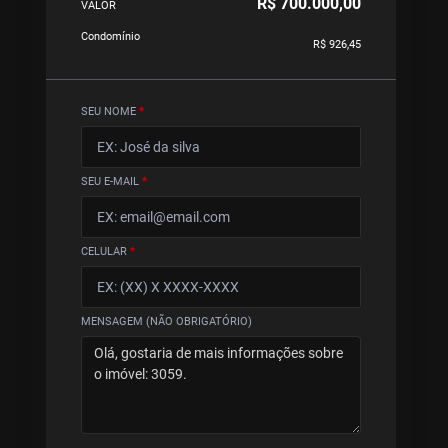
R$ 700.000,00
VALOR
Condomínio
R$ 926,45
SEU NOME
*
SEU E-MAIL
*
CELULAR
*
MENSAGEM (NÃO OBRIGATÓRIO)