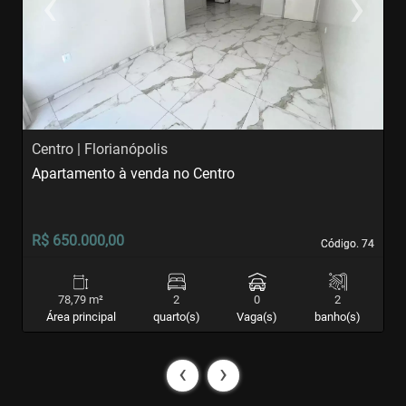
‹
›
Previous
Next
Centro | Florianópolis
C
Apartamento à venda no Centro
S
R$ 650.000,00
R
Código. 74
Código. 74
78,79 m²
2
0
2
Área principal
quarto(s)
Vaga(s)
banho(s)
‹
›