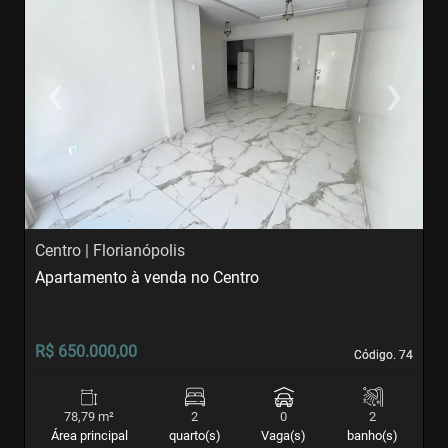
‹
›
Previous
Next
Centro | Florianópolis
I
Apartamento à venda no Centro
A
R$ 650.000,00
R
Código. 74
Código. 74
78,79 m²
2
0
2
Área principal
quarto(s)
Vaga(s)
banho(s)