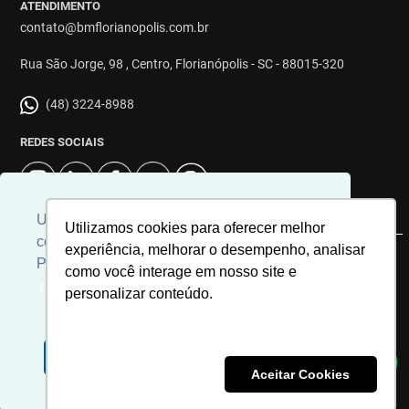
ATENDIMENTO
contato@bmflorianopolis.com.br
Rua São Jorge, 98 , Centro, Florianópolis - SC - 88015-320
(48) 3224-8988
REDES SOCIAIS
Usamos cookies para personalizar
Utilizamos cookies para oferecer melhor
conteúdos e melhorar a sua experiência.
experiência, melhorar o desempenho, analisar
Para ver nossa política de cookies
© 2026 | Imobiliária BM Florianópolis | CRECI: 8863J | Desenvolvido
como você interage em nosso site e
por
Universal Software.
Clique aqui
personalizar conteúdo.
Aceito
Recusar Cookies
Aceitar Cookies