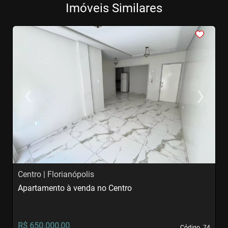
Imóveis Similares
<
<
<
<
<
‹
›
Previous
Next
Centro | Florianópolis
I
Apartamento à venda no Centro
A
R$ 650.000,00
R
Código. 74
Código. 74