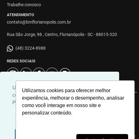
Trabalhe conosco
ATENDIMENTO
contato@bmflorianopolis.com.br
Rua São Jorge, 98 , Centro, Florianópolis - SC - 88015-320
(48) 3224-8988
REDES SOCIAIS
Usamos cookies para personalizar
Utilizamos cookies para oferecer melhor
conteúdos e melhorar a sua experiência.
experiência, melhorar o desempenho, analisar
© 2026 | Imobiliária BM Florianópolis | CRECI: 8863J | Desenvolvido
Para ver nossa política de cookies
como você interage em nosso site e
por
Universal Software.
Clique aqui
personalizar conteúdo.
Aceito