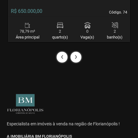
R$ 650.000,00
R
Código. 74
Código. 74
78,79 m²
2
0
2
Área principal
quarto(s)
Vaga(s)
banho(s)
‹
›
Especialista em imóveis à venda na região de Florianópolis !
A IMOBILIÁRIA BM FLORIANÓPOLIS