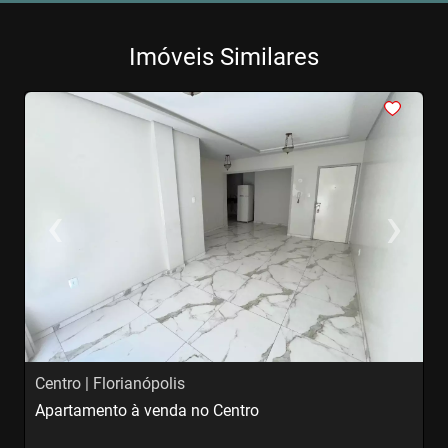
Imóveis Similares
<
<
<
<
<
‹
›
Previous
Next
Centro | Florianópolis
C
Apartamento à venda no Centro
S