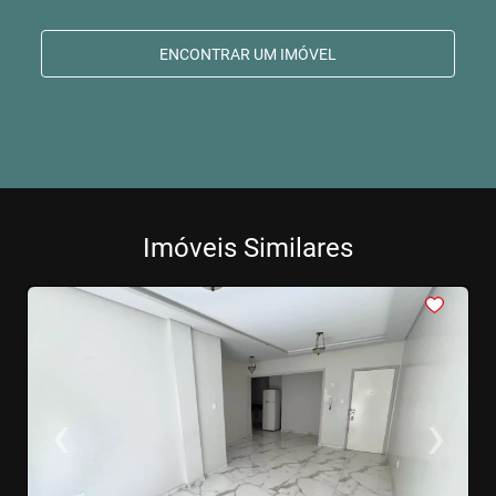
ENCONTRAR UM IMÓVEL
Imóveis Similares
<
<
<
<
<
‹
›
Previous
Next