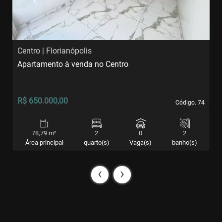
Centro | Florianópolis
C
Apartamento à venda no Centro
S
R$ 650.000,00
R
Código. 74
Código. 74
78,79 m²
2
0
2
Área principal
quarto(s)
Vaga(s)
banho(s)
‹
›