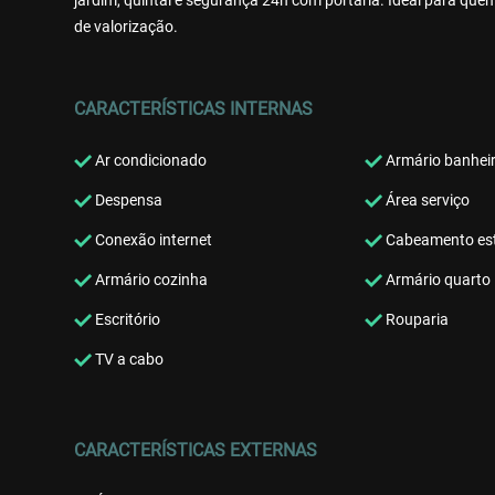
jardim, quintal e segurança 24h com portaria. Ideal para que
de valorização.
CARACTERÍSTICAS INTERNAS
Ar condicionado
Armário banhei
Despensa
Área serviço
Conexão internet
Cabeamento est
Armário cozinha
Armário quarto
Escritório
Rouparia
TV a cabo
CARACTERÍSTICAS EXTERNAS