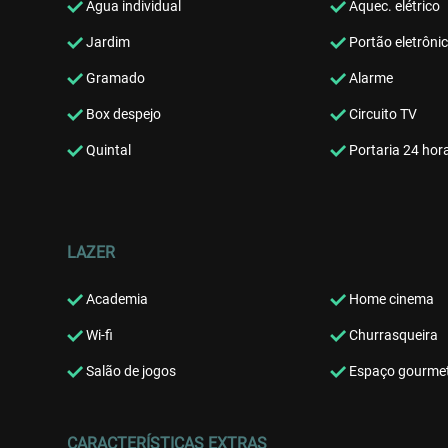
Água individual
Aquec. elétrico
Jardim
Portão eletrôni
Gramado
Alarme
Box despejo
Circuito TV
Quintal
Portaria 24 hor
LAZER
Academia
Home cinema
Wi-fi
Churrasqueira
Salão de jogos
Espaço gourme
CARACTERÍSTICAS EXTRAS