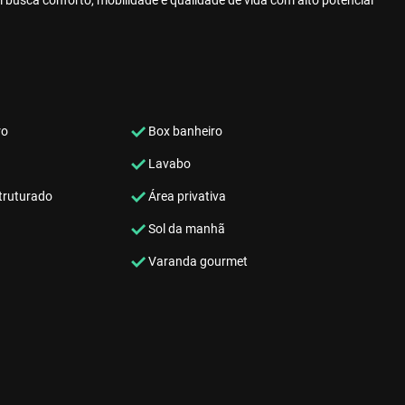
m busca conforto, mobilidade e qualidade de vida com alto potencial
ro
Box banheiro
Lavabo
ruturado
Área privativa
Sol da manhã
Varanda gourmet