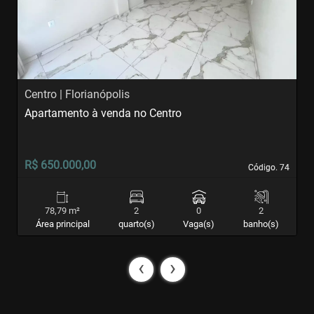
Centro | Florianópolis
I
Apartamento à venda no Centro
A
R$ 650.000,00
R
Código. 74
Código. 74
78,79 m²
2
0
2
Área principal
quarto(s)
Vaga(s)
banho(s)
‹
›