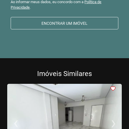
Ao informar meus dados, eu concordo com a
Política de
Privacidade
.
ENCONTRAR UM IMÓVEL
Imóveis Similares
<
<
<
<
<
‹
›
Previous
Next