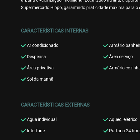
urbana e valorização imobiliária. Localizado na Ilha, o apa
Supermercado Hippo, garantindo praticidade máxima para o s
CARACTERÍSTICAS INTERNAS
Ar condicionado
Armário banhei
Despensa
Área serviço
Área privativa
Armário cozinh
Sol da manhã
CARACTERÍSTICAS EXTERNAS
Água individual
Aquec. elétrico
Interfone
Portaria 24 hor