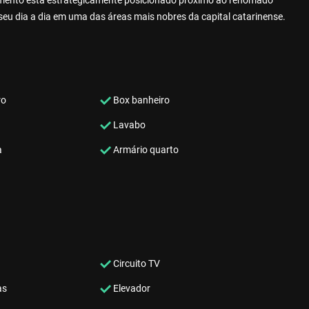
rtamento está estrategicamente posicionado próximo ao renomado
eu dia a dia em uma das áreas mais nobres da capital catarinense.
ro
Box banheiro
Lavabo
a
Armário quarto
Circuito TV
as
Elevador