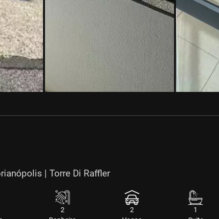
anópolis | Torre Di Raffler
2
2
1