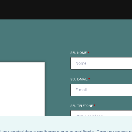
SEU NOME
*
SEU E-MAIL
*
próximo
SEU TELEFONE
*
el começa