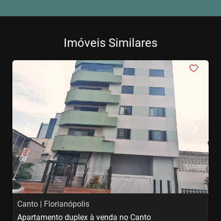
Imóveis Similares
<
<
<
<
<
‹
›
Previous
Next
Canto | Florianópolis
C
Apartamento duplex à venda no Canto
A