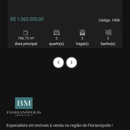
R$ 1.063.000,00
R
Código. 1450
Código. 1450
186,75 m²
3
2
3
Área principal
quarto(s)
Vaga(s)
banho(s)
‹
›
Especialista em imóveis à venda na região de Florianópolis !