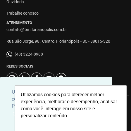
Ouvidoria
Trabalhe conosco
ATENDIMENTO
contato@bmflorianopolis.com.br
Rua São Jorge, 98 , Centro, Florianópolis - SC - 88015-320
(48) 3224-8988
REDES SOCIAIS
Usamos cookies para personalizar
Utilizamos cookies para oferecer melhor
conteúdos e melhorar a sua experiência.
experiência, melhorar o desempenho, analisar
© 2026 | Imobiliária BM Florianópolis | CRECI: 8863J | Desenvolvido
Para ver nossa política de cookies
como você interage em nosso site e
por
Universal Software.
Clique aqui
personalizar conteúdo.