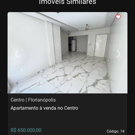
Imóveis Similares
<
<
<
<
<
‹
›
Previous
Next
Centro | Florianópolis
C
Apartamento à venda no Centro
S
R$ 650.000,00
R
Código. 74
Código. 74