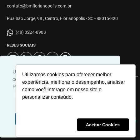
contato@bmflorianopolis.com.br
Rua São Jorge, 98 , Centro, Florianópolis - SC - 88015-320
(48) 3224-8988
REDES SOCIAIS
Usamos cookies para personalizar
Utilizamos cookies para oferecer melhor
conteúdos e melhorar a sua experiência.
experiência, melhorar o desempenho, analisar
Para ver nossa política de cookies
© 2026 | Imobiliária BM Florianópolis | CRECI: 8863J | Desenvolvido
como você interage em nosso site e
por
Universal Software.
Clique aqui
personalizar conteúdo.
Aceito
Recusar Cookies
Aceitar Cookies