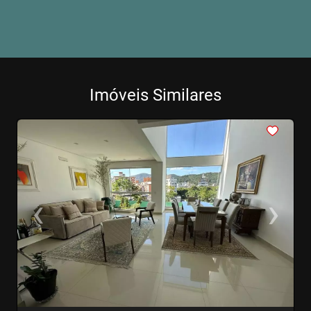
Imóveis Similares
<
<
<
<
<
‹
›
Previous
Next