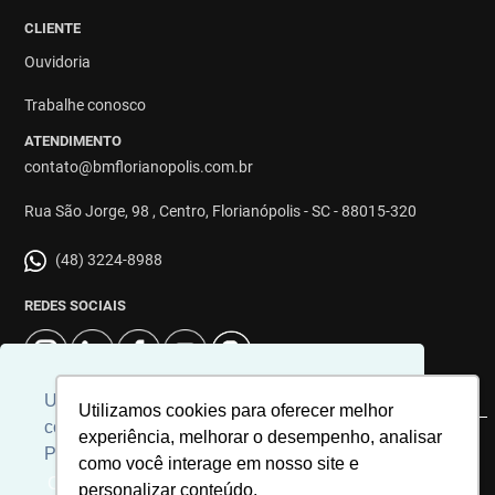
CLIENTE
Ouvidoria
Trabalhe conosco
ATENDIMENTO
contato@bmflorianopolis.com.br
Rua São Jorge, 98 , Centro, Florianópolis - SC - 88015-320
(48) 3224-8988
REDES SOCIAIS
Usamos cookies para personalizar
Utilizamos cookies para oferecer melhor
conteúdos e melhorar a sua experiência.
experiência, melhorar o desempenho, analisar
© 2026 | Imobiliária BM Florianópolis | CRECI: 8863J | Desenvolvido
Para ver nossa política de cookies
como você interage em nosso site e
por
Universal Software.
Clique aqui
personalizar conteúdo.