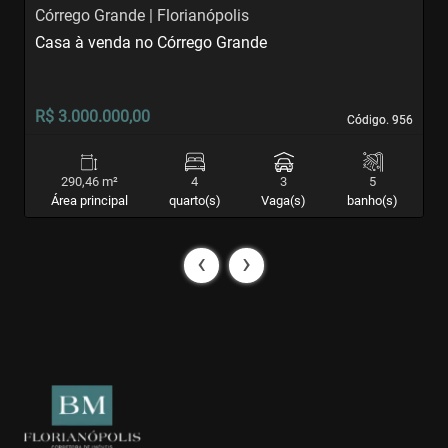
Córrego Grande | Florianópolis
C
Casa à venda no Córrego Grande
C
R$ 3.000.000,00
R
Código. 956
Código. 956
290,46 m²
4
3
5
Área principal
quarto(s)
Vaga(s)
banho(s)
‹
›