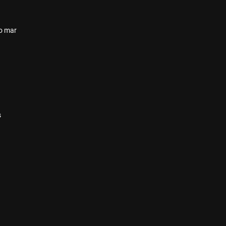
 o mar
s