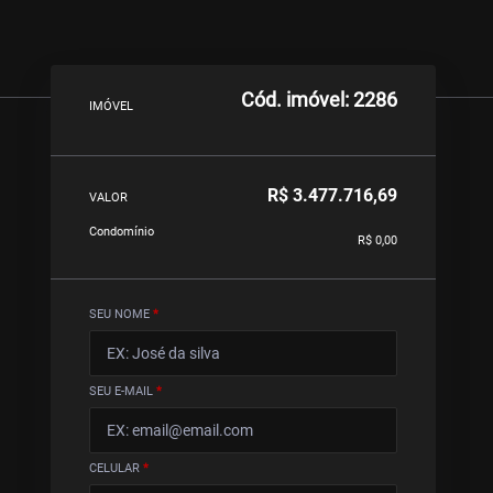
Cód. imóvel: 2286
IMÓVEL
R$ 3.477.716,69
VALOR
Condomínio
R$ 0,00
SEU NOME
*
SEU E-MAIL
*
CELULAR
*