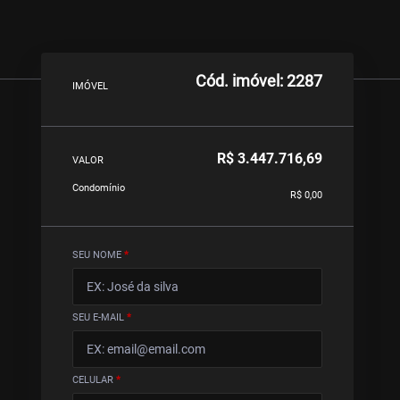
Cód. imóvel: 2287
IMÓVEL
R$ 3.447.716,69
VALOR
Condomínio
R$ 0,00
SEU NOME
*
SEU E-MAIL
*
CELULAR
*