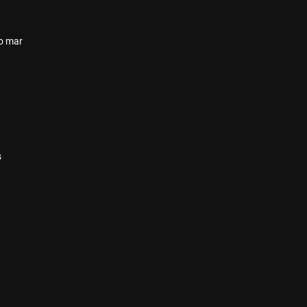
 o mar
s