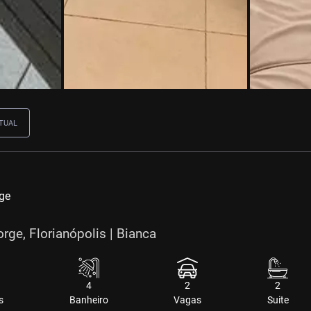
TUAL
ge
rge, Florianópolis | Bianca
4
2
2
s
Banheiro
Vagas
Suite