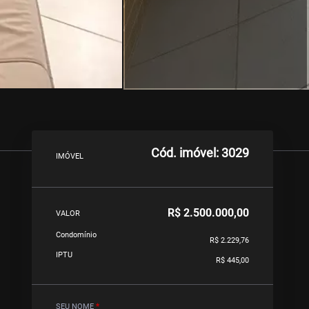
Cód. imóvel: 3029
IMÓVEL
R$ 2.500.000,00
VALOR
Condomínio
R$ 2.229,76
IPTU
R$ 445,00
SEU NOME
*