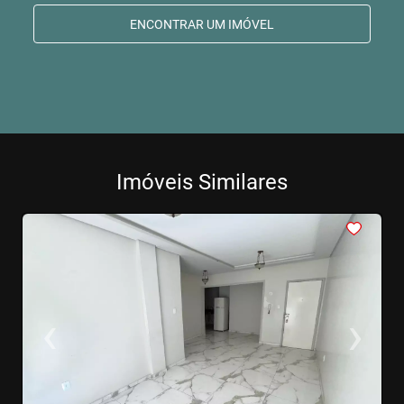
ENCONTRAR UM IMÓVEL
Imóveis Similares
<
<
<
<
<
‹
›
Previous
Next