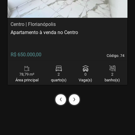
Centro | Florianópolis
I
Apartamento à venda no Centro
A
R$ 650.000,00
R
Código. 74
Código. 74
78,79 m²
2
0
2
Área principal
quarto(s)
Vaga(s)
banho(s)
‹
›