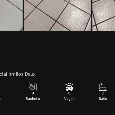
cial Irmãos Daux
0
0
0
s
Banheiro
Vagas
Suite