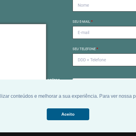
SEU E-MAIL
*
próximo
SEU TELEFONE
*
el começa
to exclusivo para encontrar
o ideal para você.
zar conteúdos e melhorar a sua experiência. Para ver nossa p
Aceito
Ao informar meus dados, eu conc
a
Política de Privacidade
.