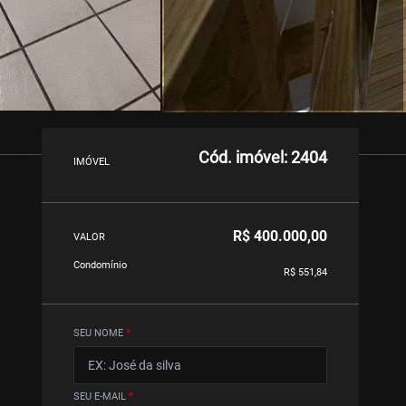
Cód. imóvel: 2404
IMÓVEL
R$ 400.000,00
VALOR
Condomínio
R$ 551,84
SEU NOME
*
SEU E-MAIL
*