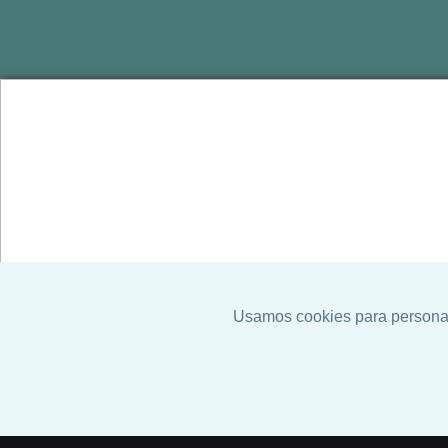
Seu 
imóv
aqui!
Atendimen
o endereç
Usamos cookies para personali
Assistir no YouTube