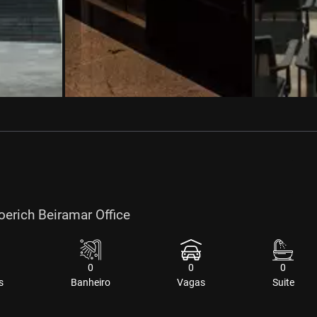
oerich Beiramar Office
0
0
0
s
Banheiro
Vagas
Suite