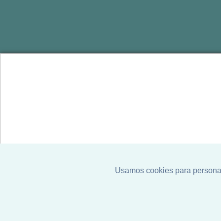
Seu 
imóv
aqui!
Atendimen
o endereç
Usamos cookies para personali
Assistir no YouTube