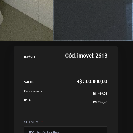
Cód. imóvel: 2618
IMÓVEL
R$ 300.000,00
VALOR
Condomínio
R$ 469,26
IPTU
R$ 126,76
SEU NOME
*