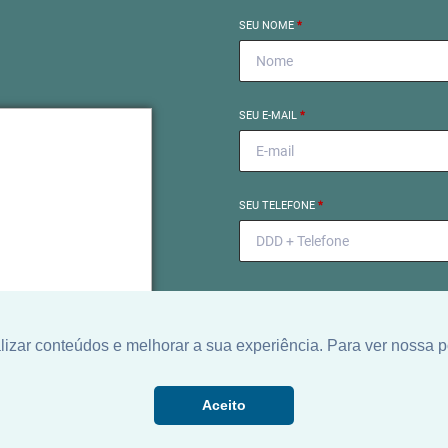
SEU NOME
*
SEU E-MAIL
*
próximo
SEU TELEFONE
*
el começa
to exclusivo para encontrar
o ideal para você.
zar conteúdos e melhorar a sua experiência. Para ver nossa p
Aceito
Ao informar meus dados, eu conc