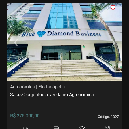
<
<
<
<
<
‹
›
Previous
Next
Agronômica | Florianópolis
T
Salas/Conjuntos à venda no Agronômica
S
R$ 275.000,00
R
Código. 1327
Código. 1327