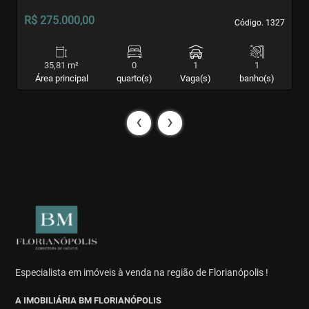
R$ 275.000,00
R
Código. 1327
Código. 1327
35,81 m²
0
1
1
Área principal
quarto(s)
Vaga(s)
banho(s)
‹
›
Especialista em imóveis à venda na região de Florianópolis !
A IMOBILIÁRIA BM FLORIANÓPOLIS