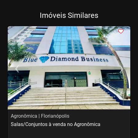
Imóveis Similares
<
<
<
<
<
‹
›
Previous
Next
Agronômica | Florianópolis
T
Salas/Conjuntos à venda no Agronômica
S