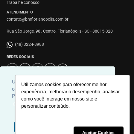
Trabalhe conosco
ATENDIMENTO
contato@bmflorianopolis.com.br
Rua São Jorge, 98 , Centro, Florianópolis - SC - 88015-320
(48) 3224-8988
REDES SOCIAIS
Usamos cookies para personalizar
Utilizamos cookies para oferecer melhor
conteúdos e melhorar a sua experiência.
experiência, melhorar o desempenho, analisar
Para ver nossa política de cookies
© 2026 | Imobiliária BM Florianópolis | CRECI: 8863J | Desenvolvido
como você interage em nosso site e
por
Universal Software.
Clique aqui
personalizar conteúdo.
Aceito
Recusar Cookies
Aceitar Cookies