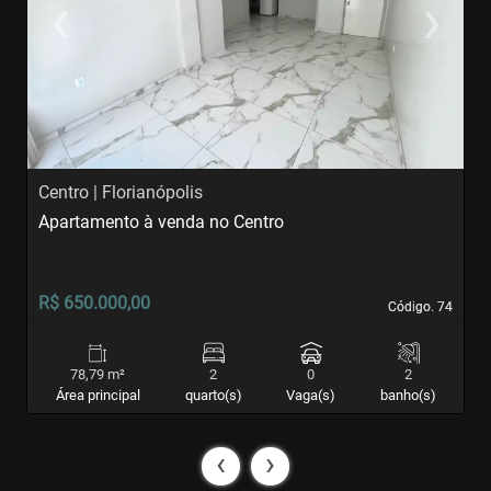
‹
›
Previous
Next
Centro | Florianópolis
I
Apartamento à venda no Centro
A
R$ 650.000,00
R
Código. 74
Código. 74
78,79 m²
2
0
2
Área principal
quarto(s)
Vaga(s)
banho(s)
‹
›