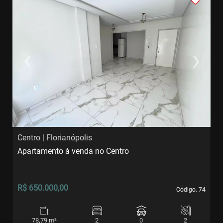
‹
›
Previous
Next
Centro | Florianópolis
C
Apartamento à venda no Centro
S
R$ 650.000,00
R
Código. 74
Código. 74
78,79 m²
2
0
2