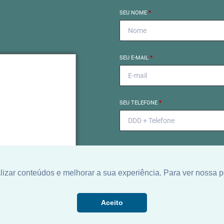
SEU NOME
*
SEU E-MAIL
*
próximo
SEU TELEFONE
*
el começa
to exclusivo para encontrar
o ideal para você.
zar conteúdos e melhorar a sua experiência. Para ver nossa p
Aceito
Ao informar meus dados, eu conc