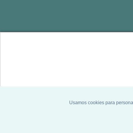
Seu 
imóv
aqui!
Atendimen
o endereç
Usamos cookies para personali
Assistir no YouTube