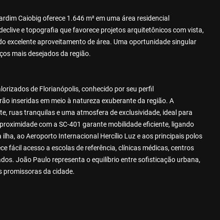
Jardim Caiobig oferece 1.646 m² em uma área residencial
eclive e topografia que favorece projetos arquitetônicos com vista,
indo excelente aproveitamento de área. Uma oportunidade singular
os mais desejados da região.
orizados de Florianópolis, conhecido por seu perfil
ão inseridas em meio à natureza exuberante da região. A
e, ruas tranquilas e uma atmosfera de exclusividade, ideal para
proximidade com a SC-401 garante mobilidade eficiente, ligando
ilha, ao Aeroporto Internacional Hercílio Luz e aos principais polos
e fácil acesso a escolas de referência, clínicas médicas, centros
s. João Paulo representa o equilíbrio entre sofisticação urbana,
s promissoras da cidade.