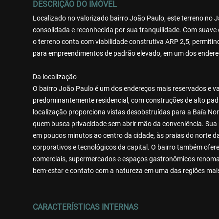
DESCRIÇÃO DO IMÓVEL
Localizado no valorizado bairro João Paulo, este terreno no 
consolidada e reconhecida por sua tranquilidade. Com suave d
o terreno conta com viabilidade construtiva ARP 2,5, permit
para empreendimentos de padrão elevado, em um dos endereç
Da localização
O bairro João Paulo é um dos endereços mais reservados e val
predominantemente residencial, com construções de alto padr
localização proporciona vistas desobstruídas para a Baía Nort
quem busca privacidade sem abrir mão da conveniência. Sua 
em poucos minutos ao centro da cidade, às praias do norte da 
corporativos e tecnológicos da capital. O bairro também oferec
comerciais, supermercados e espaços gastronômicos renomado
bem-estar e contato com a natureza em uma das regiões mai
CARACTERÍSTICAS INTERNAS