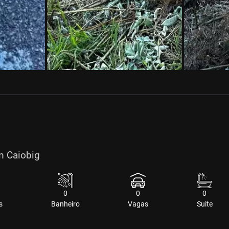
im Caiobig
0
0
0
s
Banheiro
Vagas
Suite