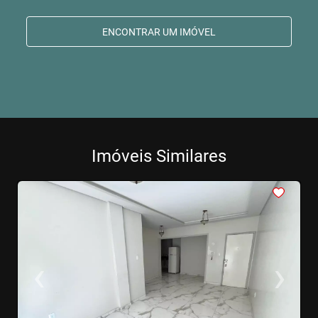
ENCONTRAR UM IMÓVEL
Imóveis Similares
<
<
<
<
<
‹
›
Previous
Next