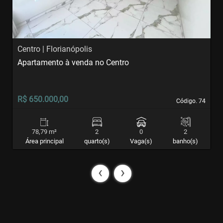
Centro | Florianópolis
I
Apartamento à venda no Centro
A
R$ 650.000,00
R
Código. 74
Código. 74
78,79 m²
2
0
2
Área principal
quarto(s)
Vaga(s)
banho(s)
‹
›