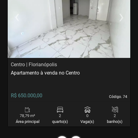
‹
›
Previous
Next
Centro | Florianópolis
I
Apartamento à venda no Centro
A
R$ 650.000,00
R
Código. 74
Código. 74
78,79 m²
2
0
2
Área principal
quarto(s)
Vaga(s)
banho(s)