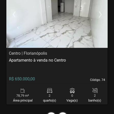
‹
›
Previous
Next
Centro | Florianópolis
I
Apartamento à venda no Centro
A
R$ 650.000,00
R
Código. 74
Código. 74
78,79 m²
2
0
2
Área principal
quarto(s)
Vaga(s)
banho(s)