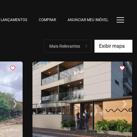
LANÇAMENTOS
COMPRAR
ANUNCIAR MEU IMÓVEL
Exibir mapa
<
<
<
<
›
‹
›
Next
Previous
Next