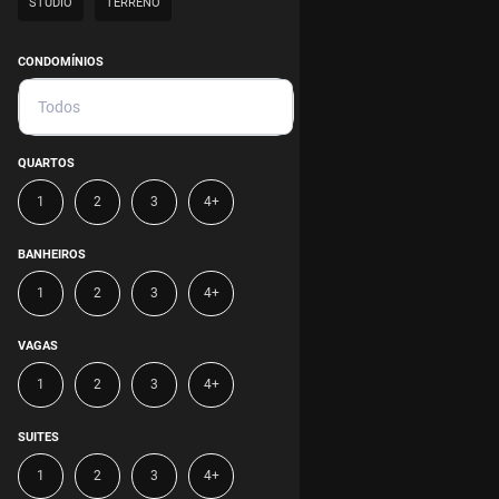
STUDIO
TERRENO
CONDOMÍNIOS
Todos
QUARTOS
1
2
3
4+
BANHEIROS
1
2
3
4+
VAGAS
1
2
3
4+
SUITES
1
2
3
4+