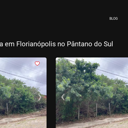
BLOG
a em Florianópolis no Pântano do Sul
<
<
<
<
›
‹
Next
Previous