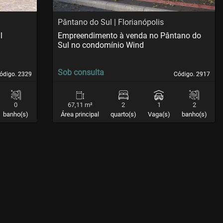
Pântano do Sul | Florianópolis
l
Empreendimento à venda no Pântano do
Sul no condomínio Wind
Sob consulta
ódigo. 2329
ódigo. 2329
Código. 2917
Código. 2917
0
67,11 m²
2
1
2
banho(s)
Área principal
quarto(s)
Vaga(s)
banho(s)