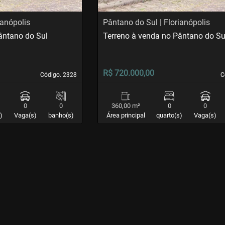
ianópolis
Pântano do Sul | Florianópolis
ântano do Sul
Terreno à venda no Pântano do Su
R$ 720.000,00
Código. 2328
Código. 2328
C
C
0
0
360,00 m²
0
0
)
Vaga(s)
banho(s)
Área principal
quarto(s)
Vaga(s)