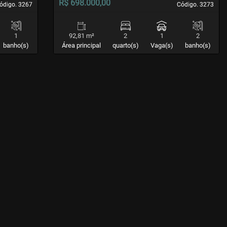
R$ 698.000,00
ódigo. 3267
ódigo. 3267
Código. 3273
Código. 3273
1
92,81 m²
2
1
2
banho(s)
Área principal
quarto(s)
Vaga(s)
banho(s)