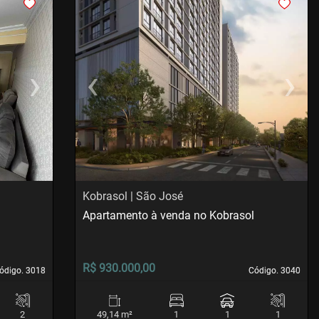
›
‹
›
Next
Previous
Next
Kobrasol | São José
Apartamento à venda no Kobrasol
R$ 930.000,00
ódigo. 3018
ódigo. 3018
Código. 3040
Código. 3040
2
49,14 m²
1
1
1