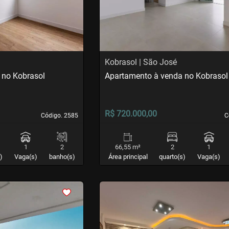
Kobrasol | São José
 no Kobrasol
Apartamento à venda no Kobrasol
R$ 720.000,00
Código. 2585
Código. 2585
C
C
1
2
66,55 m²
2
1
)
Vaga(s)
banho(s)
Área principal
quarto(s)
Vaga(s)
<
<
<
<