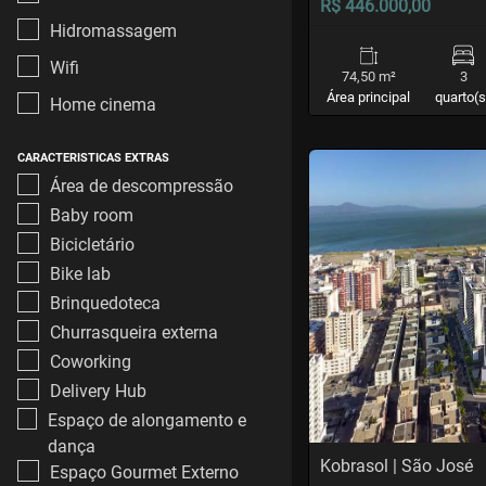
R$ 446.000,00
Hidromassagem
Wifi
74,50 m²
3
Área principal
quarto(s
Home cinema
CARACTERISTICAS EXTRAS
<
<
<
<
Área de descompressão
Baby room
Bicicletário
‹
Bike lab
Brinquedoteca
Previous
Churrasqueira externa
Coworking
Delivery Hub
Espaço de alongamento e
dança
Kobrasol | São José
Espaço Gourmet Externo