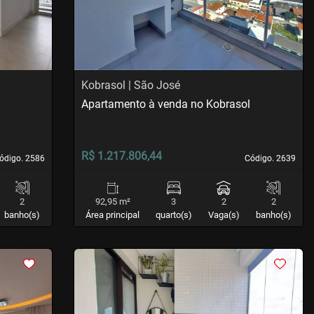
Kobrasol | São José
Apartamento à venda no Kobrasol
R$ 1.217.806,44
ódigo. 2586
ódigo. 2586
Código. 2639
Código. 2639
2
92,95 m²
3
2
2
banho(s)
Área principal
quarto(s)
Vaga(s)
banho(s)
<
<
<
<