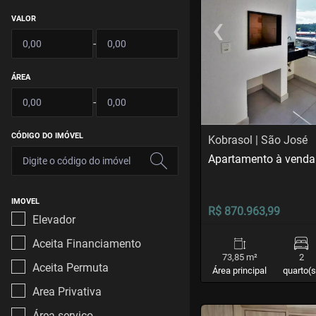
‹
VALOR
Previous
-
ÁREA
-
CÓDIGO DO IMÓVEL
Kobrasol | São José
Apartamento à venda
IMOVEL
R$ 870.963,99
Elevador
Aceita Financiamento
73,85 m²
2
Aceita Permuta
Área principal
quarto(s
Area Privativa
<
<
<
<
Área serviço