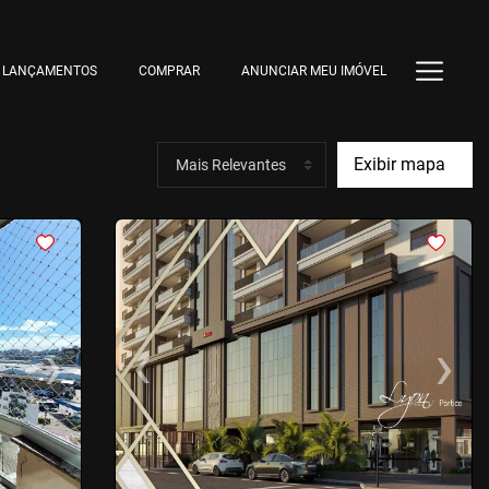
LANÇAMENTOS
COMPRAR
ANUNCIAR MEU IMÓVEL
Exibir mapa
<
<
<
<
›
‹
›
Next
Previous
Next