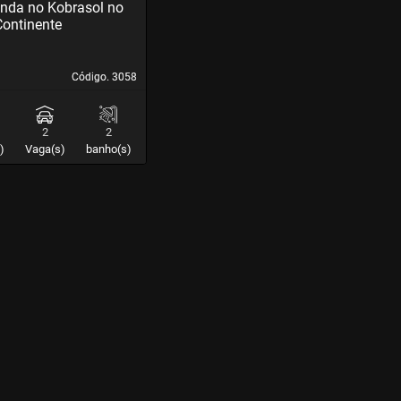
nda no Kobrasol no
ontinente
Código. 3058
Código. 3058
2
2
)
Vaga(s)
banho(s)