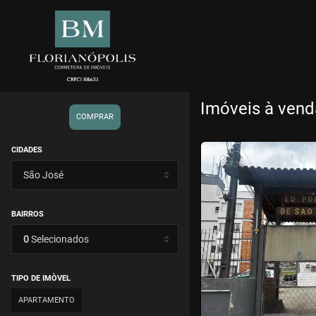
Imóveis à vend
COMPRAR
<
<
<
<
CIDADES
BAIRROS
‹
0
Selecionados
Previous
TIPO DE IMÒVEL
APARTAMENTO