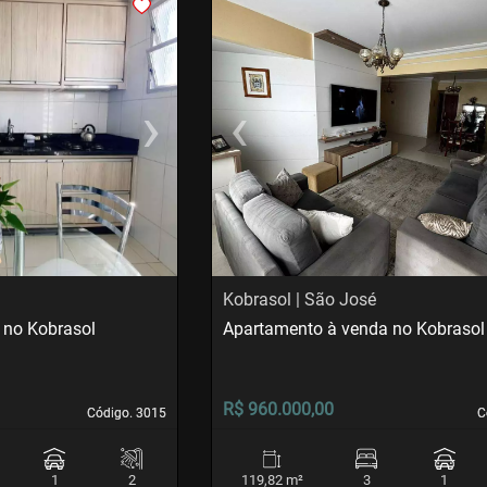
›
‹
Next
Previous
Kobrasol | São José
 no Kobrasol
Apartamento à venda no Kobrasol
R$ 960.000,00
Código. 3015
Código. 3015
C
C
1
2
119,82 m²
3
1