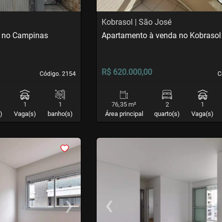
Kobrasol | São José
a no Campinas
Apartamento à venda no Kobrasol
R$ 620.000,00
Código. 2154
Código. 2154
C
C
1
1
76,35 m²
2
1
)
Vaga(s)
banho(s)
Área principal
quarto(s)
Vaga(s)
<
<
<
<
›
‹
Next
Previous