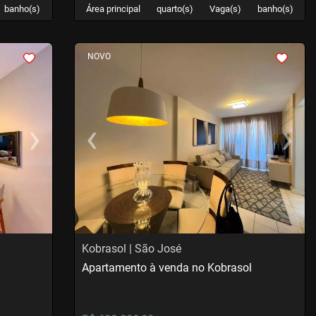
banho(s)
Área principal
quarto(s)
Vaga(s)
banho(s)
<
<
<
<
NOVO
›
‹
›
Next
Previous
Next
Kobrasol | São José
Apartamento à venda no Kobrasol