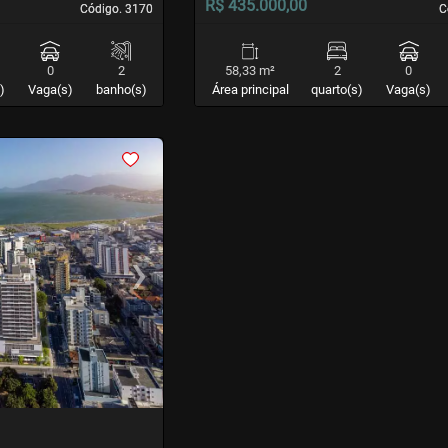
R$ 435.000,00
Código. 3170
Código. 3170
C
C
0
2
58,33 m²
2
0
)
Vaga(s)
banho(s)
Área principal
quarto(s)
Vaga(s)
›
Next