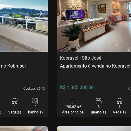
›
‹
Next
Previous
Kobrasol | São José
 no Kobrasol
Apartamento à venda no Kobrasol
R$ 1.385.000,00
Código. 2640
Código. 2640
C
C
1
2
190,62 m²
3
1
)
Vaga(s)
banho(s)
Área principal
quarto(s)
Vaga(s)
<
<
<
<