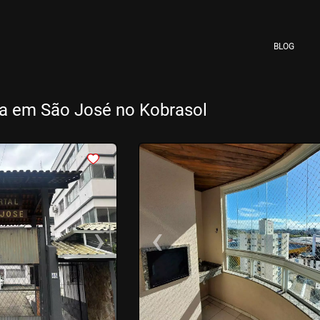
BLOG
a em São José no Kobrasol
<
<
<
<
›
‹
Next
Previous