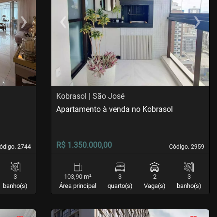
›
‹
›
Next
Previous
Next
Kobrasol | São José
Apartamento à venda no Kobrasol
R$ 1.350.000,00
ódigo. 2744
ódigo. 2744
Código. 2959
Código. 2959
3
103,90 m²
3
2
3
banho(s)
Área principal
quarto(s)
Vaga(s)
banho(s)
<
<
<
<