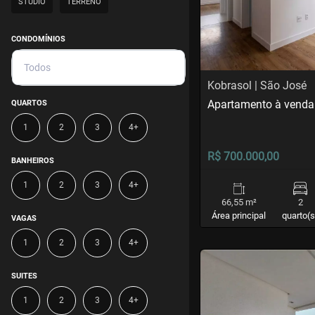
STUDIO
TERRENO
CONDOMÍNIOS
Todos
Kobrasol | São José
Apartamento à venda
QUARTOS
1
2
3
4+
R$ 700.000,00
BANHEIROS
1
2
3
4+
66,55 m²
2
Área principal
quarto(s
VAGAS
1
2
3
4+
<
<
<
<
SUITES
1
2
3
4+