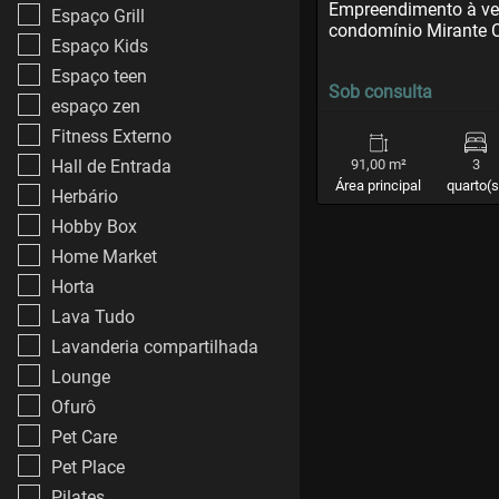
Empreendimento à ve
Espaço Grill
condomínio Mirante C
Espaço Kids
Espaço teen
Sob consulta
espaço zen
Fitness Externo
Hall de Entrada
91,00 m²
3
Área principal
quarto(s
Herbário
Hobby Box
Home Market
Horta
Lava Tudo
Lavanderia compartilhada
Lounge
Ofurô
Pet Care
Pet Place
Pilates