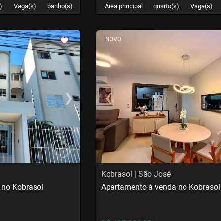
)
Vaga(s)
banho(s)
Área principal
quarto(s)
Vaga(s)
<
<
<
<
NOVO
›
‹
Next
Previous
Kobrasol | São José
 no Kobrasol
Apartamento à venda no Kobrasol