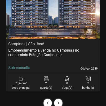
‹
›
Previous
Next
Campinas | São José
C
Empreendimento à venda no Campinas no
E
condomínio Estação Continente
c
Sob consulta
S
Código. 2939
Código. 2939
73,67 m²
2
0
2
Área principal
quarto(s)
Vaga(s)
banho(s)
‹
›